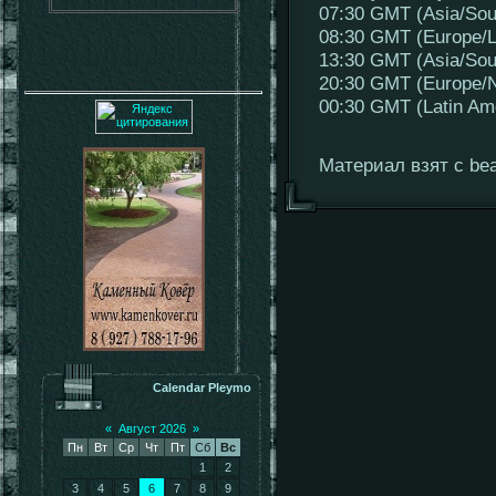
07:30 GMT (Asia/Sou
08:30 GMT (Europe/
13:30 GMT (Asia/Sou
20:30 GMT (Europe/N
00:30 GMT (Latin A
Материал взят с bea
Calendar Pleymo
«
Август 2026
»
Пн
Вт
Ср
Чт
Пт
Сб
Вс
1
2
3
4
5
6
7
8
9