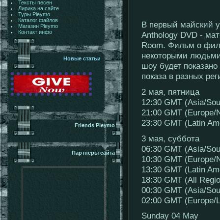
Тексты песен
Лирика на сайте
Туры Pleymo
Каталог файлов
В первый майский у
Магазин Pleymo
Контакт инфо
Anthology DVD - ма
Room. Фильм о филь
некоторыми людьми
Новые статьи
шоу будет показано
показа в разных рег
2 мая, пятница
12:30 GMT (Asia/Sou
21:00 GMT (Europe/N
23:30 GMT (Latin Am
Friends Pleymo
3 мая, суббота
06:30 GMT (Asia/Sou
Партнеры сайта
10:30 GMT (Europe/N
13:30 GMT (Latin Am
18:30 GMT (All Regi
00:30 GMT (Asia/Sou
02:00 GMT (Europe/L
Sunday 04 May