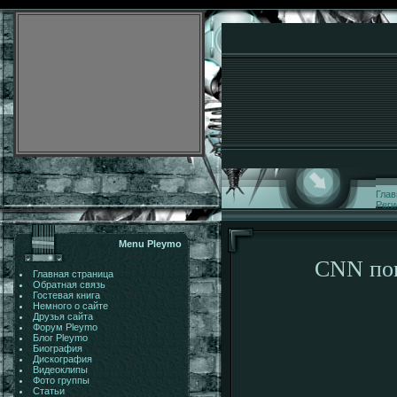
Глав
Реги
Menu Pleymo
CNN пок
Главная страница
Обратная связь
Гостевая книга
Немного о сайте
Друзья сайта
Форум Pleymo
Блог Pleymo
Биография
Дискография
Видеоклипы
Фото группы
Статьи