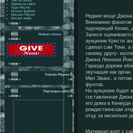
Тексты песен
Лирика на сайте
Туры Pleymo
Каталог файлов
Магазин Pleymo
Редкие вещи Джона 
Контакт инфо
Вниманию фанатов б
падчерицей Киоко, 
Записи оцениваются 
Новые статьи
аукционе Кристи ан
сделал сам Тони, а
своему другу- колл
Джона Леннона Йоко 
Гораздо дороже обо
звучащая как орган
Friends Pleymo
Мел Эванс, а потом 
фунтов.
На аукционе будет 
Партнеры сайта
составленная Джоно
его дома в Кенвуде
рождественская отк
отцу за несколько д
Материал взят с сай