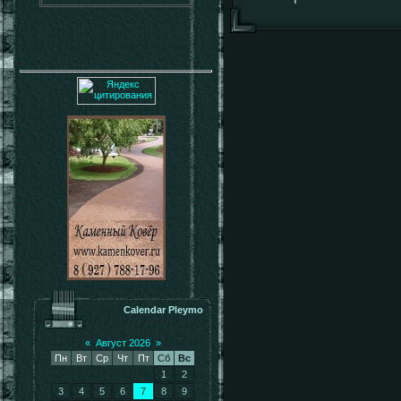
Calendar Pleymo
«
Август 2026
»
Пн
Вт
Ср
Чт
Пт
Сб
Вс
1
2
3
4
5
6
7
8
9