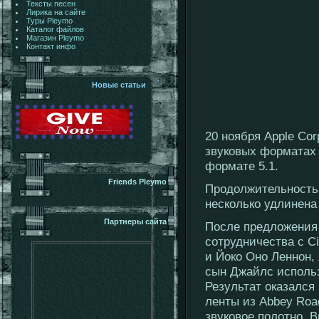
Тексты песен
Лирика на сайте
Туры Pleymo
Каталог файлов
Магазин Pleymo
Контакт инфо
Новые статьи
20 ноября Apple Co
звуковых форматах с
формате 5.1.
Friends Pleymo
Продолжительность 
несколько удлинена
Партнеры сайта
После предложения
сотрудничества с Ci
и Йоко Оно Леннон,
сын Джайлс исполь
Результат оказался
ленты из Abbey Roa
звуковое полотно. В