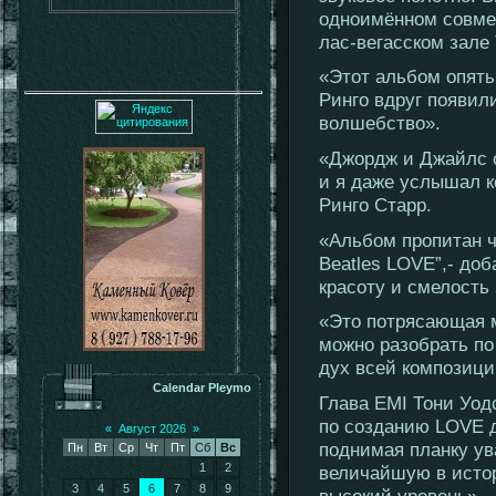
одноимённом совмес
лас-вегасском зале
«Этот альбом опять
Ринго вдруг появил
волшебство».
«Джордж и Джайлс о
и я даже услышал к
Ринго Старр.
«Альбом пропитан ч
Beatles LOVE”,- до
красоту и смелость
«Это потрясающая м
можно разобрать по
дух всей композици
Calendar Pleymo
Глава EMI Тони Уод
по созданию LOVE 
«
Август 2026
»
поднимая планку ув
Пн
Вт
Ср
Чт
Пт
Сб
Вс
1
2
величайшую в истор
3
4
5
6
7
8
9
высокий уровень».