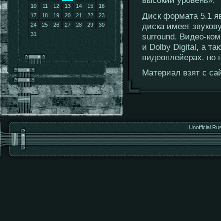
10
11
12
13
14
15
16
Диск формата 5.1 я
17
18
19
20
21
22
23
диска имеет звукову
24
25
26
27
28
29
30
31
surround. Видео-ко
и Dolby Digital, а 
видеоплейерах, но 
Материал взят с сай
Unofficial Ru