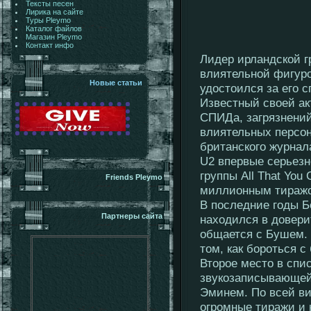
Тексты песен
Лирика на сайте
Туры Pleymo
Каталог файлов
Магазин Pleymo
Контакт инфо
Лидер ирландской г
влиятельной фигуро
Новые статьи
удостоился за его 
Известный своей ак
СПИДа, загрязнений
влиятельных персон
британского журнал
U2 впервые серьезн
группы All That You
Friends Pleymo
миллионным тираж
В последние годы Б
Партнеры сайта
находился в довери
общается с Бушем.
том, как бороться с
Второе место в спи
звукозаписывающей 
Эминем. По всей ви
огромные тиражи и 