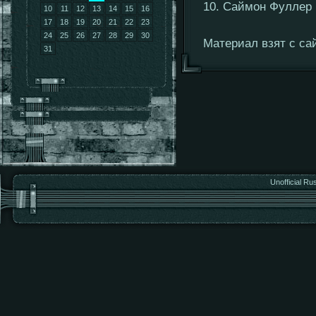
10. Саймон Фуллер
10
11
12
13
14
15
16
17
18
19
20
21
22
23
24
25
26
27
28
29
30
Материал взят с сай
31
Unofficial Ru