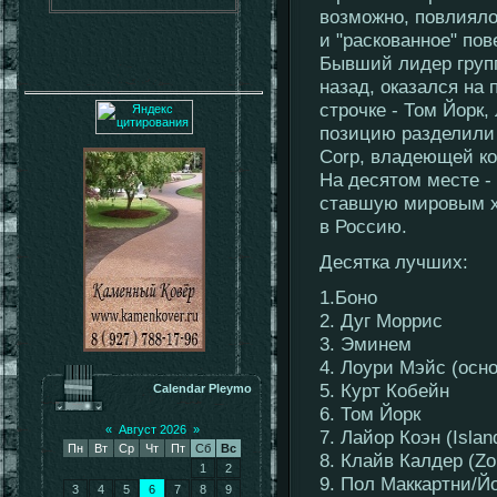
возможно, повлияло
и "раскованное" по
Бывший лидер групп
назад, оказался на
строчке - Том Йорк,
позицию разделили 
Corp, владеющей ко
На десятом месте -
ставшую мировым х
в Россию.
Десятка лучших:
1.Боно
2. Дуг Моррис
3. Эминем
4. Лоури Мэйс (осн
5. Курт Кобейн
Calendar Pleymo
6. Том Йорк
«
Август 2026
»
7. Лайор Коэн (Islan
Пн
Вт
Ср
Чт
Пт
Сб
Вс
8. Клайв Калдер (Z
1
2
9. Пол Маккартни/Й
3
4
5
6
7
8
9