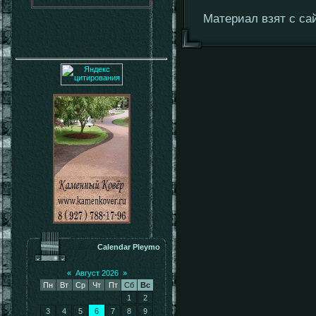
Материал взят с сай
Calendar Pleymo
«
Август 2026
»
Пн
Вт
Ср
Чт
Пт
Сб
Вс
1
2
3
4
5
6
7
8
9