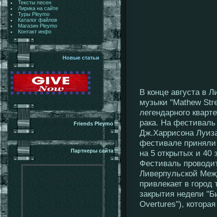
Тексты песен
Лирика на сайте
Туры Pleymo
Каталог файлов
Магазин Pleymo
Контакт инфо
Новые статьи
В конце августа в 
музыки "Mathew Stre
легендарного кварт
рака. На фестиваль
Friends Pleymo
Дж.Харрисона Луиза
фестивале приняли 
Партнеры сайта
на 5 открытых и 40
Фестиваль проводит
Ливерпульской Межд
привлекает в город 
закрытия недели "Б
Overtures"), котор