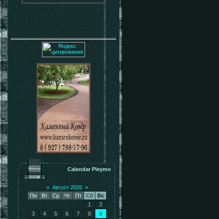
Calendar Pleymo
«
Август 2026
»
Пн
Вт
Ср
Чт
Пт
Сб
Вс
1
2
3
4
5
6
7
8
9