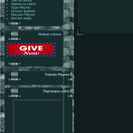
Тексты песен
Лирика на сайте
Туры Pleymo
Каталог файлов
Магазин Pleymo
Контакт инфо
Новые статьи
Friends Pleymo
Партнеры сайта