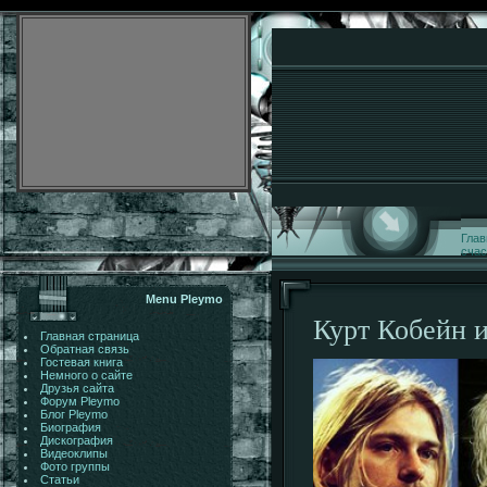
Глав
счас
Menu Pleymo
Курт Кобейн и
Главная страница
Обратная связь
Гостевая книга
Немного о сайте
Друзья сайта
Форум Pleymo
Блог Pleymo
Биография
Дискография
Видеоклипы
Фото группы
Статьи