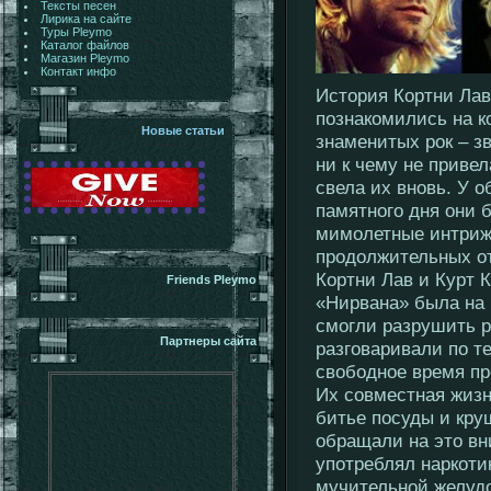
Тексты песен
Лирика на сайте
Туры Pleymo
Каталог файлов
Магазин Pleymo
Контакт инфо
История Кортни Лав
познакомились на к
Новые статьи
знаменитых рок – з
ни к чему не привел
свела их вновь. У о
памятного дня они 
мимолетные интриж
продолжительных от
Кортни Лав и Курт К
Friends Pleymo
«Нирвана» была на 
смогли разрушить 
Партнеры сайта
разговаривали по т
свободное время пр
Их совместная жизн
битье посуды и кру
обращали на это вн
употреблял наркоти
мучительной желудо