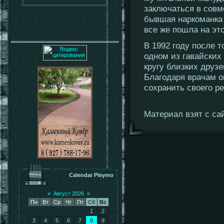
заключаться в совм
бывшая наркоманка 
все же пошла на это
В 1992 году после т
одном из гавайских
кругу близких друз
Благодаря врачам о
сохранить своего ре
Материал взят с сайт
Calendar Pleymo
«
Август 2026
»
Пн
Вт
Ср
Чт
Пт
Сб
Вс
1
2
3
4
5
6
7
8
9