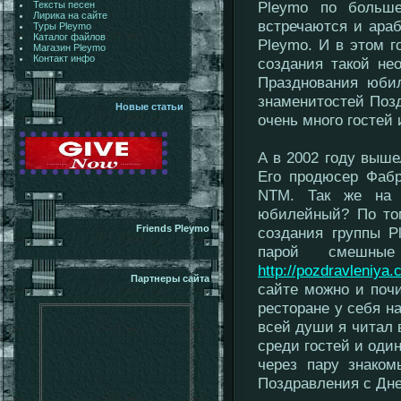
Pleymo по больше
Тексты песен
Лирика на сайте
встречаются и араб
Туры Pleymo
Каталог файлов
Pleymo. И в этом г
Магазин Pleymo
Контакт инфо
создания такой не
Празднования юби
знаменитостей Поз
Новые статьи
очень много гостей
А в 2002 году выше
Его продюсер Фабр
NTM. Так же на 
юбилейный? По том
Friends Pleymo
создания группы P
парой смешны
http://pozdravleniya
Партнеры сайта
сайте можно и почи
ресторане у себя н
всей души я читал 
среди гостей и один
через пару знаком
Поздравления с Дн