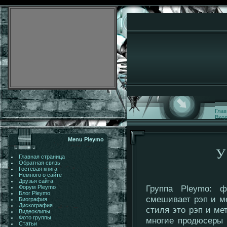
Глав
Вхо
Menu Pleymo
У
Главная страница
Обратная связь
Гостевая книга
Немного о сайте
Друзья сайта
Группа Pleymo: ф
Форум Pleymo
Блог Pleymo
смешивает рэп и м
Биография
Дискография
стиля это рэп и ме
Видеоклипы
Фото группы
многие продюсеры 
Статьи