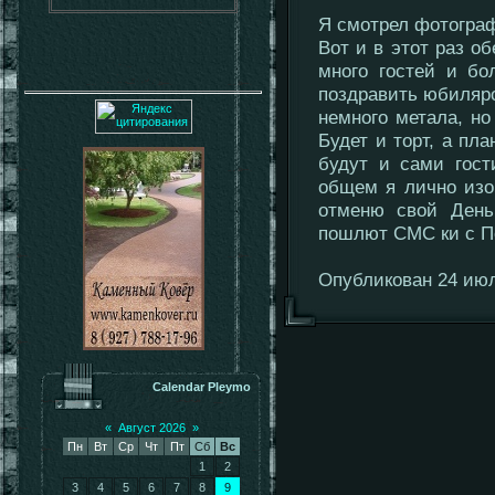
Я смотрел фотограф
Вот и в этот раз о
много гостей и бо
поздравить юбиляро
немного метала, но
Будет и торт, а пла
будут и сами гост
общем я лично изо
отменю свой День
пошлют СМС ки с П
Опубликован 24 июл
Calendar Pleymo
«
Август 2026
»
Пн
Вт
Ср
Чт
Пт
Сб
Вс
1
2
3
4
5
6
7
8
9