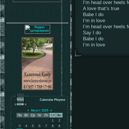
I’m head over heels f
A love that’s true
Babe I do
I’m in love
I’m head over heels f
Say I do
Babe I do
I’m in love
Calendar Pleymo
«
Август 2026
»
Пн
Вт
Ср
Чт
Пт
Сб
Вс
1
2
3
4
5
6
7
8
9