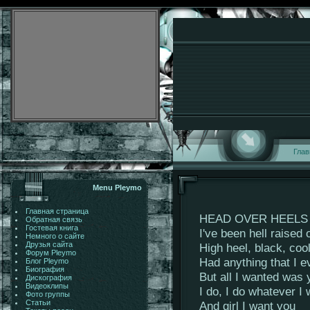
Глав
Menu Pleymo
Главная страница
HEAD OVER HEELS
Обратная связь
Гостевая книга
I've been hell raised 
Немного о сайте
Друзья сайта
High heel, black, coo
Форум Pleymo
Had anything that I 
Блог Pleymo
Биография
But all I wanted was 
Дискография
Видеоклипы
I do, I do whatever I 
Фото группы
Статьи
And girl I want you