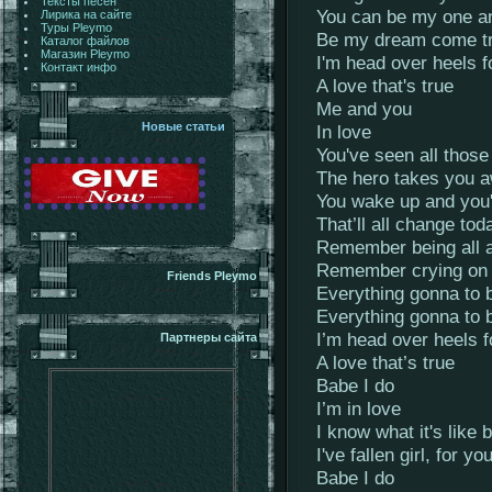
Тексты песен
You can be my one a
Лирика на сайте
Туры Pleymo
Be my dream come t
Каталог файлов
Магазин Pleymo
I'm head over heels f
Контакт инфо
A love that's true
Me and you
Новые статьи
In love
You've seen all thos
The hero takes you 
You wake up and you'r
That’ll all change tod
Remember being all 
Remember crying on a
Friends Pleymo
Everything gonna to be
Everything gonna to b
I’m head over heels f
Партнеры сайта
A love that’s true
Babe I do
I’m in love
I know what it's like 
I've fallen girl, for yo
Babe I do