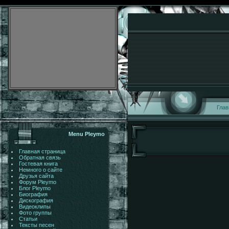
Глав
Menu Pleymo
Главная страница
Обратная связь
Гостевая книга
Немного о сайте
Друзья сайта
Форум Pleymo
Блог Pleymo
Биография
Дискография
Видеоклипы
Фото группы
Статьи
Тексты песен