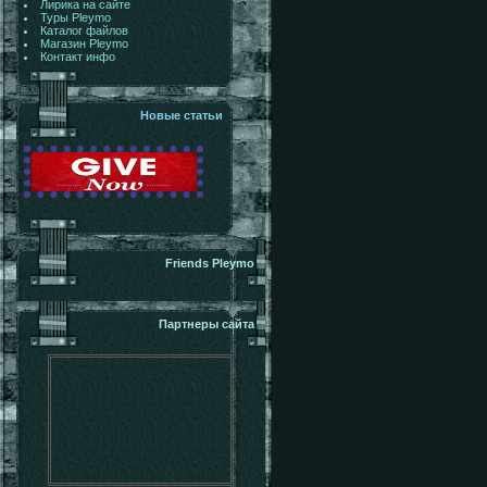
Лирика на сайте
Туры Pleymo
Каталог файлов
Магазин Pleymo
Контакт инфо
Новые статьи
Friends Pleymo
Партнеры сайта