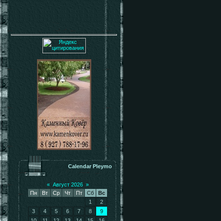
Calendar Pleymo
«
Август 2026
»
Пн
Вт
Ср
Чт
Пт
Сб
Вс
1
2
3
4
5
6
7
8
9
10
11
12
13
14
15
16