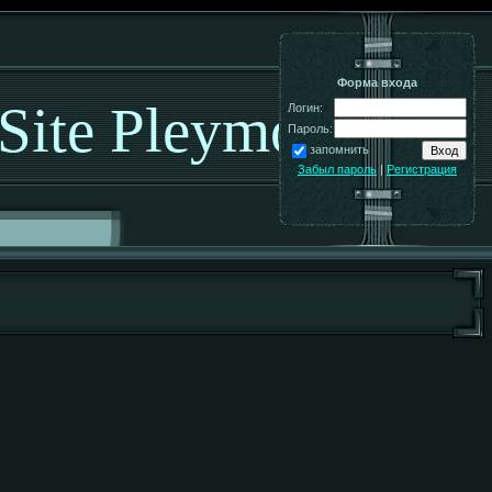
Форма входа
 Site Pleymo!
Логин:
Пароль:
запомнить
Забыл пароль
|
Регистрация