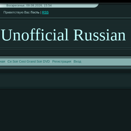
Воскресенье, 09.08.2026, 15:54
Приветствую Вас
Гость
|
RSS
Unofficial Russian
ная
|
Ce Soir Cest Grand Soir DVD
|
Регистрация
|
Вход