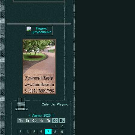
Calendar Pleymo
«
Август 2026
»
Пн
Вт
Ср
Чт
Пт
Сб
Вс
1
2
3
4
5
6
7
8
9