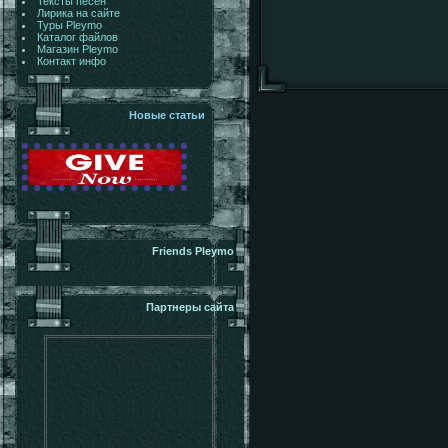
Тексты песен
Лирика на сайте
Туры Pleymo
Каталог файлов
Магазин Pleymo
Контакт инфо
Новые статьи
Friends Pleymo
Партнеры сайта