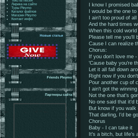
Тексты песен
I know I promised ba
Лирика на сайте
Туры Pleymo
I would be the one t
Каталог файлов
Магазин Pleymo
I ain't too proud of al
Контакт инфо
And the hard times w
When this cold worl
Новые статьи
Please tell me you'll
Cause I can realize 
Chorus:
If you don't love me -
'Cause baby you're th
Let it all fall down a
Right now if you don'
Friends Pleymo
Pour another cup of c
I ain't got the winning
Not the one that's go
Партнеры сайта
No one said that it'd
But know if you walk
That darling, I'd be g
Chorus
Baby - I can take it
It's a bitch, but life's