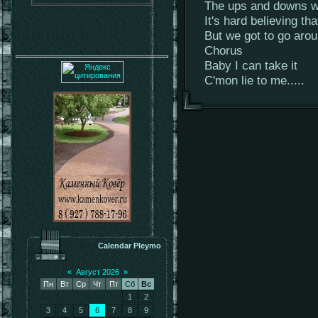
The ups and downs w
It's hard believing tha
But we got to go arou
Chorus
Baby I can take it
C'mon lie to me.....
Calendar Pleymo
«
Август 2026
»
Пн
Вт
Ср
Чт
Пт
Сб
Вс
1
2
3
4
5
6
7
8
9