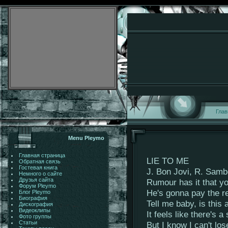
Глав
Menu Pleymo
Главная страница
LIE TO ME
Обратная связь
Гостевая книга
J. Bon Jovi, R. Samb
Немного о сайте
Друзья сайта
Rumour has it that y
Форум Pleymo
He's gonna pay the r
Блог Pleymo
Биография
Tell me baby, is this 
Дискография
Видеоклипы
It feels like there's 
Фото группы
Статьи
But I know I can't lo