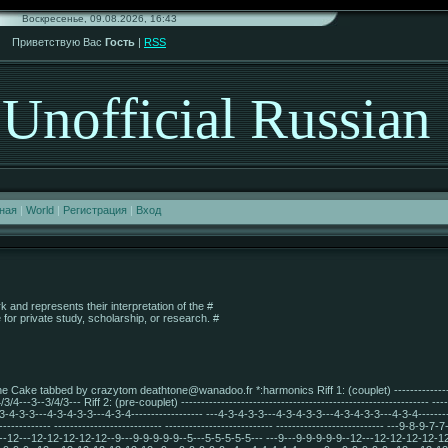
Воскресенье, 09.08.2026, 16:43
Приветствую Вас
Гость
|
RSS
Unofficial Russian
ная
|
World
|
Регистрация
|
Вход
rk and represents their interpretation of the #
 for private study, scholarship, or research. #
ke tabbed by crazytom deathtone@wanadoo.fr *:harmonics Riff 1: (couplet) ------------------------
/4---3--3/4/3--- Riff 2: (pre-couplet) -------------------------------------------------------------- -------
4-3-4-3-3---4-3-4-3-3---4-3-4------------------ ---4-3-4-3-3---4-3-4-3-3---4-3-4-3-3---4-3-4--------
---------------- --------------------------- --------------------------- --------------------------- ---9
9--12---12-12-12-12-12--9---9-9-9-9-9--5---5-5-5-5-5--- ---9---9-9-9-9-9--12---12-12-12-12-1