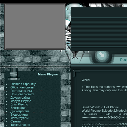
Глав
Menu Pleymo
World
Главная страница
# This file is the author's own wo
Обратная связь
# song. You may only use this file
Гостевая книга
Немного о сайте
Друзья сайта
Форум Pleymo
Блог Pleymo
Send "World” to Cell Phone
Биография
World Pleymo Episode 2:Medecine Ca
Дискография
--4--3/4/3/4---3--3/4/3--- ---4--3/4/3
Видеоклипы
------------------- ---4-3-4-3-3---
Фото группы
------------------------- -----------
Статьи
-5---5-5-5-5-5--- ---9---9-9-9-9-
Тексты песен