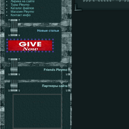
9-9-9--4---4-4-4-4-4--- ---9---9-
Лирика на сайте
Туры Pleymo
Каталог файлов
Магазин Pleymo
Контакт инфо
Новые статьи
Friends Pleymo
Партнеры сайта