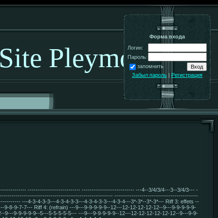
Форма входа
 Site Pleymo!
Логин:
Пароль:
запомнить
Забыл пароль
|
Регистрация
--- --------------------------- --------------------------- ---4--3/4/3/4---3--3/4/3--- -
------------------------------------------------------- -------------------------------------------
---------- ---4-3-4-3-3---4-3-4-3-3---4-3-4-3-3---4-3-4---3*-3*--3*-3*--- Riff 3: effets --
-8-9-7-7---9-8-9-7-7--- Riff 4: (refrain) ---9---9-9-9-9-9--12---12-12-12-12-12--9---9-9-9-9-9-
2--9---9-9-9-9-9--5---5-5-5-5-5--- ---9---9-9-9-9-9--12---12-12-12-12-12-12--9---9-9-