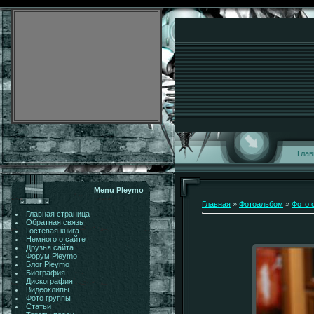
Глав
Menu Pleymo
Главная
»
Фотоальбом
»
Фото 
Главная страница
Обратная связь
Гостевая книга
Немного о сайте
Друзья сайта
Форум Pleymo
Блог Pleymo
Биография
Дискография
Видеоклипы
Фото группы
Статьи