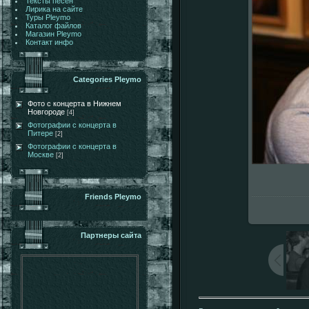
Тексты песен
Лирика на сайте
Туры Pleymo
Каталог файлов
Магазин Pleymo
Контакт инфо
Categories Pleymo
Фото с концерта в Нижнем
Новгороде
[4]
Фотографии с концерта в
Питере
[2]
Фотографии с концерта в
Москве
[2]
Friends Pleymo
Партнеры сайта