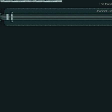
This featu
Unofficial Ru