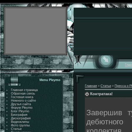
Глав
Menu Pleymo
Главная
»
Статьи
»
Пресса о P
Главная страница
Контратака!
Обратная связь
Гостевая книга
Немного о сайте
Друзья сайта
Форум Pleymo
Завершив т
Блог Pleymo
Биография
Дискография
дебютного 
Видеоклипы
Фото группы
коллектив
Статьи