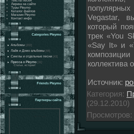
Тексты песен
Лирика на сайте
популярных
Туры Pleymo
Каталог файлов
Vegastar, 
Магазин Pleymo
Контакт инфо
который поя
трек «You S
Categories Pleymo
«Say It» и 
Альбомы
[202]
Лайв и Дэмо альбомы
[68]
композиции 
Синглы и отдельные песни
[43]
коллектива 
Пресса о Pleymo
[31]
Статьи, истории!
Источник:
ро
Friends Pleymo
Категория
:
П
Партнеры сайта
(29.12.2010)
Просмотров