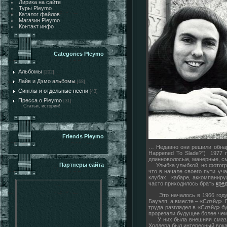
Лирика на сайте
Туры Pleymo
Каталог файлов
Магазин Pleymo
Контакт инфо
Categories Pleymo
Альбомы
[202]
Лайв и Дэмо альбомы
[68]
Синглы и отдельные песни
[43]
Пресса о Pleymo
[31]
Статьи, истории!
Friends Pleymo
… Недавно они решили обнар
Happened To Slade?”) 1977 г
длинноволосые, манерные, см
Партнеры сайта
Улыбка улыбкой, но фотогра
что в начале своего пути уч
клубах, кабаре, аккомпаниру
часто приходилось брать
кре
Это началось в 1966 году, к
Бауэлп, а вместе – «Слэйд».
труда разглядел в «Слэйд» б
прорезали будущее более чем
У них была внешняя смазливо
Холдера был интересный вока