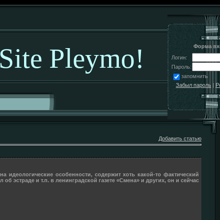
 Site Pleymo!
Форма вх
Логин:
Пароль:
запомнить
Забыл пароль
|
Р
Добавить статью
я на идеологические особенности, содержит хоть какой-то фактический
об эстраде и т.п. в ленинградской газете «Смена» и других, он и сейчас