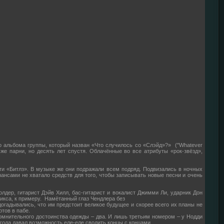
 альбома группы, который назван «Что случилось со «Слэйд»?» ("Whatever
 же парни, но десять лет спустя. Облачённые во все атрибуты «рок-звёзд»,
ти «Битлз». В музыке же они подражали всем подряд. Подвизались в ночных
ансами не хватало средств для того, чтобы записывать новые песни и очень
лдер, гитарист Дэйв Хилл, бас-гитарист и вокалист Джимми Ли, ударник Дон
икса, к примеру. Намётанный глаз Чендлера без
огадывались, что им предстоит великое будущее и скорее всего их планы не
тов в пабе.
омнительного достоинства одежды – два. И лишь третьим номером – у Нодди
года давал возможность еле-еле сводить концы с концами.