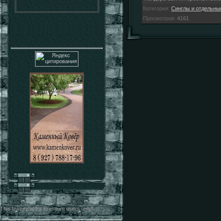
Категория
:
Синглы и отдельны
Просмотров
:
4161
This feature is for Premium users only!