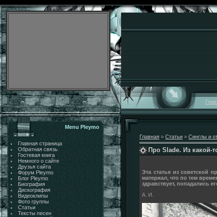
Глав
Menu Pleymo
Главная
»
Статьи
»
Синглы и о
Главная страница
Про Slade. Из какой-т
Обратная связь
Гостевая книга
Немного о сайте
Друзья сайта
Эта статья из советской п
Форум Pleymo
материал, что по тем време
Блог Pleymo
здравствует, попадались ег
Биография
Дискография
А. И.
Видеоклипы
Фото группы
Статьи
Тексты песен