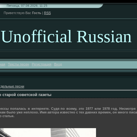
Пятница, 07.08.2026, 11:25
Приветствую Вас
Гость
|
RSS
Unofficial Russian
ная
|
Тексты песен
|
Регистрация
|
Вход
тдельные песни
о старой советской газеты
рессы попалась в интернете. Судя по всему, это 1977 или 1978 год. Несмотр
нам было уже неплохо. Имя автора известно с тех давних времен, он много писал 
о статьи.