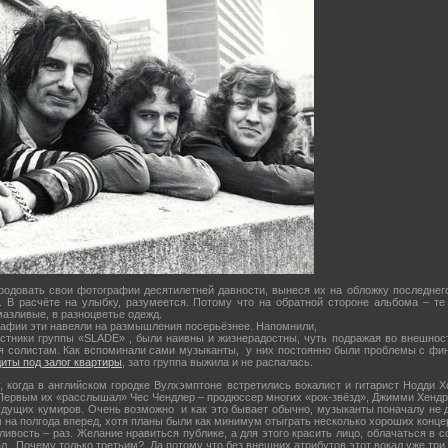
одовать свои фотографии десятилетней давности, вынеся их на обложку последнего
. В расчёте на улыбку, разумеется. Потому что на обратной стороне альбома – те
азливые, в разноцветье одежд.
фии эти навеяли на размышления посерьёзнее. Напомнили,
астники группы «SLADE» , были наивны и жизнерадостны, чуть подражая во внешнос
я солистам. Как вспоминали сами музыканты, у них постоянно были проблемы с фин
диты под залог квартиры
, зато группа выжила и не распалась.
огда в английском городке Вулхэмптоне встретились вокалист и гитарист Нодди Хо
 Первым их «расслышал» Чес Чендлер – продюссер многих «рок-звёзд», Джимми Хендр
удущих кумиров. Очень возможно и как это бывает обычно, музыканты поначалу не д
 на полгода вперед, хотя планы были как минимум отыграть несколько хороших концер
сть – раз. Желание нравиться публике, а для этого красить лицо, облачаться в с
л. Почему только третьим? Да потому что без внешних атрибутов этот вокал уже три 