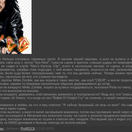
е больше сопливых гаражных групп. В начале нашей карьеры, я шел за кулисы и ис
ать свое шоу с песни "Sun Rise", тьма на сцене и зритель слышал удары по микрофо
он сидел в клубе "Max’s Kansas City", всего в нескольких метрах от сцены, и ко
прожектор, швабра тоже подходит, с ней можно танцевать, мчаться на ней, размахив
но, были куда более театральными, чем то, что мы делаем сейчас. Теперь можно про
ь, насколько же все это странно выглядело.
группы White Zombie, как мы играли в таких местах, как клуб "CBGB", и могли творить
сихами, какими-то бомжами непонятным образом дорвавшимися до гитар.
л на концерте White Zombie, пошел за кулисы поздороваться, похлопал Роба по плечу
о что выкопали из могилы.
на концерте, доверяясь собственному реквизиту и театральности? Ведь все эти "ужасы
орию об Элисе, что когда он пел "Ballad Of Dwight Fry" на коленях, в своей смиритель
знавался в любви, на что я ему ответил: "Я сейчас безумный, не лезь ко мне!". На 
лиса через сцену.
отом вылезал, а вместо меня засовывали манекена, потом выстреливали мной через сце
 вот на концерте в Мичигане мы выкатили пушку на сцену и решили продемонстрироват
ену, вытащил манекена из пушки и отвесил ему пендаля. Последний раз я видел эту 
es за 50000 долларов и больше никогда не использовали.
омы
|
Добавил
:
ProROCK
(13.02.2015)