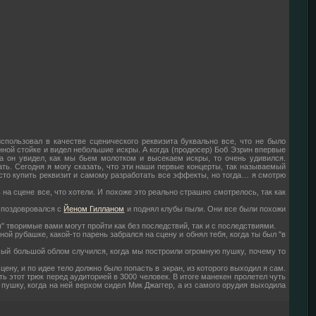
пользовал в качестве сценического реквизита буквально все, что не было
нной стойке и видел небольшие искры. А когда (продюсер) Боб Эзрин впервые
гда он увидел, как мы бьем молотком и высекаем искры, то очень удивился.
ать. Сегодня я могу сказать, что эти наши первые концерты, так называемый
сто купить реквизит и самому разработать все эффекты, но тогда… я смотрю
 на сцене все, что хотели. И похоже это реально страшно смотрелось, так как
, поздовровался с
Йеном Гилланом
и поднял клубы пыли. Они все были похожи
" творимые вами могут пройти как без последствий, так и с последствиями.
ной рубашке, какой-то парень забрался на сцену и обнял тебя, когда ты был "в
самый большой облом случился, когда мы построили огромную пушку, почему то
ну, и по идее тело должно было попасть в экран, из которого выходил я сам.
ь этот трюк перед аудиторией в 3000 человек. В итоге манекен пролетел чуть
пушку, когда на ней верхом сидел Мик Джаггер, а из самого орудия выходила