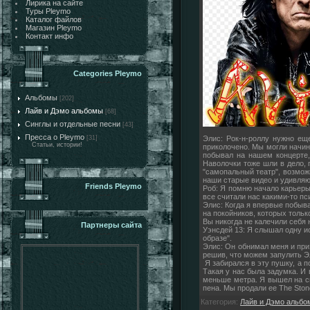
Лирика на сайте
Туры Pleymo
Каталог файлов
Магазин Pleymo
Контакт инфо
Categories Pleymo
Альбомы
[202]
Лайв и Дэмо альбомы
[68]
Синглы и отдельные песни
[43]
Пресса о Pleymo
Элис: Рок-н-роллу нужно ещ
[31]
Статьи, истории!
приколочено. Мы могли начин
побывал на нашем концерте, 
Наволочки тоже шли в дело, 
"самопальный театр", возмож
наши старые видео и удивляюс
Friends Pleymo
Роб: Я помню начало карьеры 
все считали нас какими-то п
Элис: Когда я впервые побыва
на покойников, которых тольк
Вы никогда не калечили себя 
Партнеры сайта
Уэнсдей 13: Я слышал одну ист
образе".
Элис: Он обнимал меня и при
решив, что можем запулить Э
Я забирался в эту пушку, а п
Такая у нас была задумка. И
меньше метра. Я вышел на сц
пена. Мы продали ее The Ston
Категория
:
Лайв и Дэмо альб