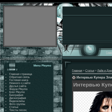
Глав
Menu Pleymo
Главная
»
Статьи
»
Лайв и Дэ
Главная страница
Интервью Купера Эл
Обратная связь
Гостевая книга
Немного о сайте
Интервью Куп
Друзья сайта
Форум Pleymo
Блог Pleymo
Биография
Дискография
Видеоклипы
Фото группы
Статьи
Тексты песен