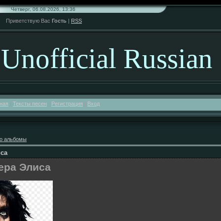
Четверг, 06.08.2026, 13:36
Приветствую Вас
Гость
|
RSS
Unofficial Russian
ная
|
Тексты песен
|
Регистрация
|
Вход
мо альбомы
иса
ера Элиса