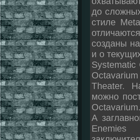
охватываю
до сложных
стиле Meta
отличают
созданы на
и о текущи
Systematic
Octavarium
Theater. 
можно пост
Octavarium
А заглавно
Enemies
заключите