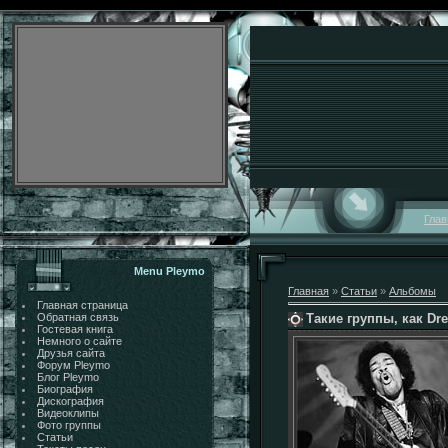
Глав
Menu Pleymo
Главная
»
Статьи
»
Альбомы
Главная страница
Такие группы, как Dr
Обратная связь
Гостевая книга
Немного о сайте
Друзья сайта
Форум Pleymo
Блог Pleymo
Биография
Дискография
Видеоклипы
Фото группы
Статьи