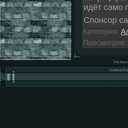
идёт само 
Спонсор с
Категория
:
А
Просмотров
This featu
Unofficial Ru