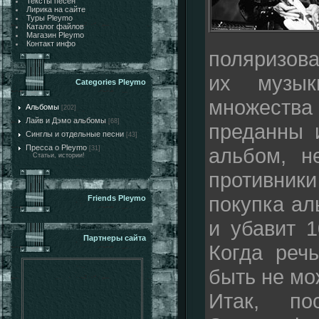
Тексты песен
Лирика на сайте
Туры Pleymo
Каталог файлов
Магазин Pleymo
Контакт инфо
поляризов
их музык
Categories Pleymo
множеств
Альбомы
[202]
Лайв и Дэмо альбомы
[68]
преданны 
Синглы и отдельные песни
[43]
Пресса о Pleymo
альбом, н
[31]
Статьи, истории!
противник
покупка ал
Friends Pleymo
и убавит 1
Партнеры сайта
Когда реч
быть не мо
Итак, по