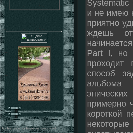
Systematic
и не имею 
приятно уд
ждешь от
начинается
Part I, н
проходит 
способ за
альбома 
эпических
примерно ч
короткой п
некоторы
This feature is for Premium users only!