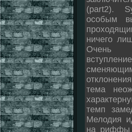
(part2). 
особым в
проходящи
ничего лиш
Очень в
вступлен
сменяющ
отклонени
тема неож
характерну
темп заме
Мелодия и
на риффы 