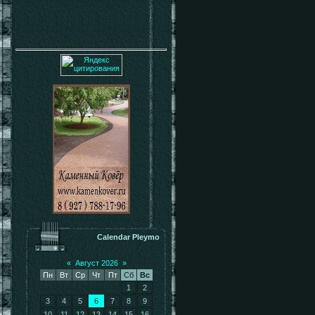
Calendar Pleymo
«
Август 2026
»
Пн
Вт
Ср
Чт
Пт
Сб
Вс
1
2
3
4
5
6
7
8
9
10
11
12
13
14
15
16