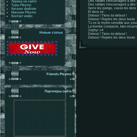
Des rafales t'encouragent а dire 
Лирика на сайте
Des rafales t'encouragent а dire 
Туры Pleymo
Serre les poings, casse les liens
Каталог файлов
Et tiens toi :
Магазин Pleymo
Debout ! Tiens toi debout !
Контакт инфо
Debout ! Rejoins les deux bouts
Tu es le mythe sensible aux yeu
La bombe compacte, bien incarn
Zephyr x4
Новые статьи
Debout ! Tiens toi debout !
Debout ! Rejoins les deux bouts
Friends Pleymo
Партнеры сайта