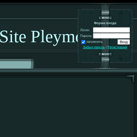
Форма входа
 Site Pleymo!
Логин:
Пароль:
запомнить
Забыл пароль
|
Регистрация