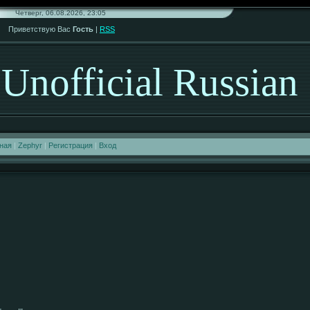
Четверг, 06.08.2026, 23:05
Приветствую Вас
Гость
|
RSS
Unofficial Russian
ная
|
Zephyr
|
Регистрация
|
Вход