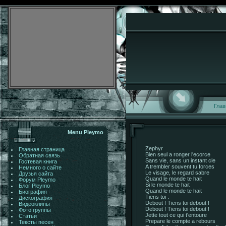
Глав
Menu Pleymo
Zephyr
Главная страница
Bien seul а ronger l'ecorce
Обратная связь
Sans vie, sans un instant cle
Гостевая книга
A trembler souvent tu forces
Немного о сайте
Le visage, le regard sabre
Друзья сайта
Quand le monde te hait
Форум Pleymo
Si le monde te hait
Блог Pleymo
Quand le monde te hait
Биография
Tiens toi :
Дискография
Debout ! Tiens toi debout !
Видеоклипы
Debout ! Tiens toi debout !
Фото группы
Jette tout ce qui t'entoure
Статьи
Prepare le compte а rebours
Тексты песен