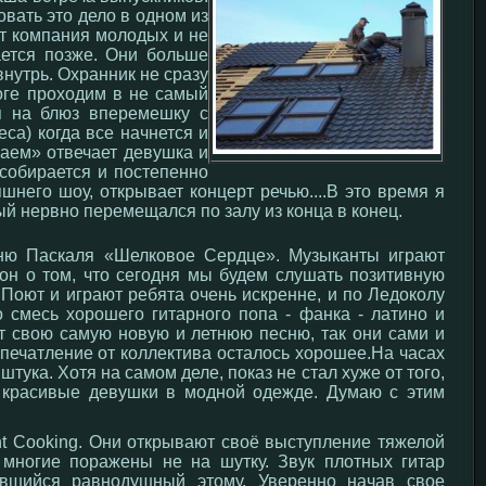
вать это дело в одном из
ит компания молодых и не
ается позже. Они больше
внутрь. Охранник не сразу
тоге проходим в не самый
ся на блюз вперемешку с
са) когда все начнется и
наем» отвечает девушка и
 собирается и постепенно
него шоу, открывает концерт речью....В это время я
ый нервно перемещался по залу из конца в конец.
сню Паскаля «Шелковое Сердце». Музыканты играют
он о том, что сегодня мы будем слушать позитивную
 Поют и играют ребята очень искренне, и по Ледоколу
о смесь хорошего гитарного попа - фанка - латино и
ет свою самую новую и летнюю песню, так они сами и
 впечатление от коллектива осталось хорошее.На часах
штука. Хотя на самом деле, показ не стал хуже от того,
т красивые девушки в модной одежде. Думаю с этим
ht Cooking. Они открывают своё выступление тяжелой
 многие поражены не на шутку. Звук плотных гитар
авшийся равнодушный этому. Уверенно начав свое