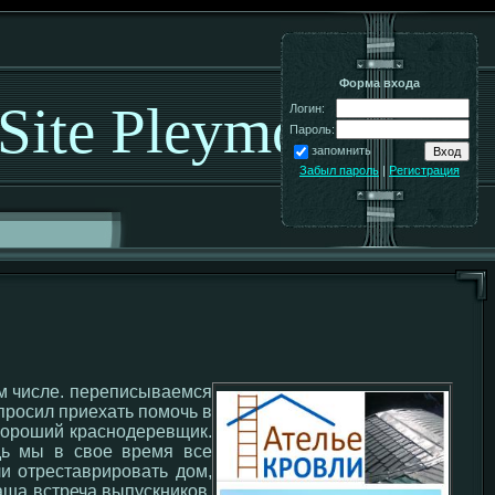
Форма входа
 Site Pleymo!
Логин:
Пароль:
запомнить
Забыл пароль
|
Регистрация
ом числе. переписываемся
просил приехать помочь в
 хороший краснодеревщик.
едь мы в свое время все
ли отреставрировать дом,
наша встреча выпускников.