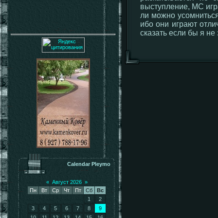
выступление, MC игра
ли можно усомниться
ибо они играют отлич
сказать если бы я не
Calendar Pleymo
«
Август 2026
»
Пн
Вт
Ср
Чт
Пт
Сб
Вс
1
2
3
4
5
6
7
8
9
10
11
12
13
14
15
16