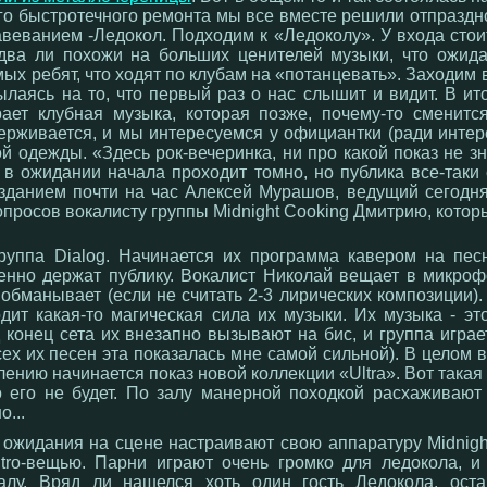
о быстротечного ремонта мы все вместе решили отпраздно
авеванием -Ледокол. Подходим к «Ледоколу». У входа сто
два ли похожи на больших ценителей музыки, что ожид
ых ребят, что ходят по клубам на «потанцевать». Заходим 
сылаясь на то, что первый раз о нас слышит и видит. В и
рает клубная музыка, которая позже, почему-то сменит
ерживается, и мы интересуемся у официантки (ради интере
ой одежды. «Здесь рок-вечеринка, ни про какой показ не з
 в ожидании начала проходит томно, но публика все-таки
зданием почти на час Алексей Мурашов, ведущий сегодняш
опросов вокалисту группы Midnight Cooking Дмитрию, котор
руппа Dialog. Начинается их программа кавером на пе
енно держат публику. Вокалист Николай вещает в микроф
 обманывает (если не считать 2-3 лирических композиции).
дит какая-то магическая сила их музыки. Их музыка - эт
 конец сета их внезапно вызывают на бис, и группа игра
всех их песен эта показалась мне самой сильной). В целом
лению начинается показ новой коллекции «Ultra». Вот такая 
то его не будет. По залу манерной походкой расхаживаю
...
о ожидания на сцене настраивают свою аппаратуру Midnig
ntro-вещью. Парни играют очень громко для ледокола, и
залу. Вряд ли нашелся хоть один гость Ледокола, ост