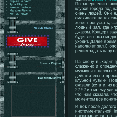
Лирика на сайте
По завершению таког
Туры Pleymo
Каталог файлов
клубов города под н
Магазин Pleymo
очень людей. Они е
Контакт инфо
смахивают на тех сам
хочет пропускать, с
людный зал, где иг
Новые статьи
джазом. Концерт зад
будет ли показ модн
уходит. Далее время
наполняет зал.С опо
решил задать пару в
На сцену выходит г
Friends Pleymo
слаженно и определ
музыку и в целом не
действительно прохо
Партнеры сайта
клубной музыки. Под
сказали (кстати, из 
22-52 и к моему удив
что нам сказали, ч
моментом все понятно
И вот, после долгог
инструментальной i
раскатывается по 