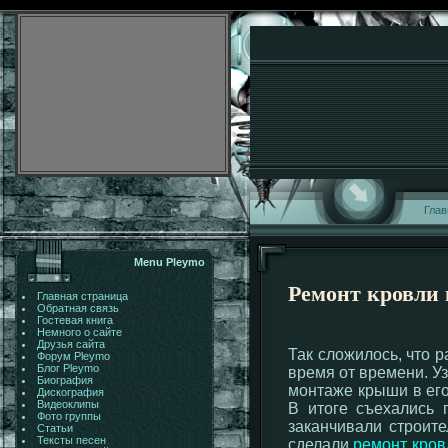
Глав
Menu Pleymo
Ремонт кровли
Главная страница
Обратная связь
Гостевая книга
Немного о сайте
Друзья сайта
Так сложилось, что 
Форум Pleymo
Блог Pleymo
время от времени. У
Биография
монтаже крыши в его
Дискография
Видеоклипы
В итоге съехались 
Фото группы
заканчивали строите
Статьи
Тексты песен
сделали
ремонт кров