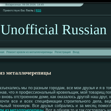
Воскресенье, 09.08.2026, 14:45
Приветствую Вас
Гость
|
RSS
Unofficial Russian
ная
|
Ремонт кровли из металлочерепицы
|
Регистрация
|
Вход
 из металлочерепицы
разъехались мы по разным городам, все мои друзья и я в т
знав, что я профессиональный кровельщик, мой товарищ по
 вновь отстроенном доме, как оказалось другой наш друг,
почти все и всех спецификации строительного дела, в
льный техникум. Все друзья собрались и за месяц помог
ли из металлочерепицы
. Вот в общем то и так состоялась 