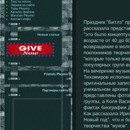
Тексты песен
Лирика на сайте
Туры Pleymo
Каталог файлов
Магазин Pleymo
Контакт инфо
Праздник "Битлз" пр
рассказала предста
"это было концепту
Новые статьи
возрасте от 40 до 6
возвращение в моло
поклонников творче
"которые только вч
популярных групп в
На вечеринке музык
Friends Pleymo
Тихомиров исполнил
оригинальные запис
уникальном архиве 
Партнеры сайта
представлены фото
группы, а Коля Вас
фактах биографии 
Как рассказала Ири
Новый год", что и б
творчества "жуков".