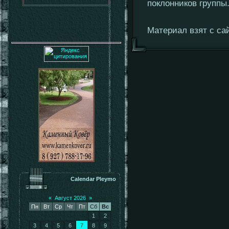
поклонников группы
Материал взят с сай
Calendar Pleymo
«
Август 2026
»
Пн
Вт
Ср
Чт
Пт
Сб
Вс
1
2
3
4
5
6
7
8
9