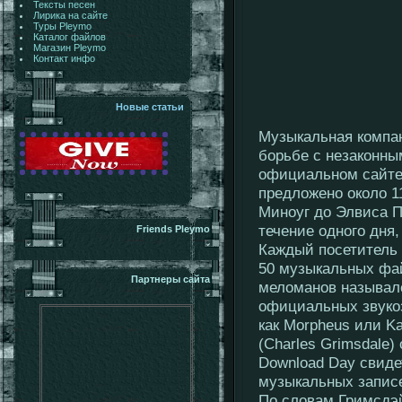
Тексты песен
Лирика на сайте
Туры Pleymo
Каталог файлов
Магазин Pleymo
Контакт инфо
Новые статьи
Музыкальная компан
борьбе с незаконны
официальном сайте
предложено около 1
Миноуг до Элвиса 
течение одного дня,
Friends Pleymo
Каждый посетитель 
50 музыкальных фай
Партнеры сайта
меломанов называлс
официальных звуко
как Morpheus или K
(Charles Grimsdale)
Download Day свиде
музыкальных записе
По словам Гримсдэй