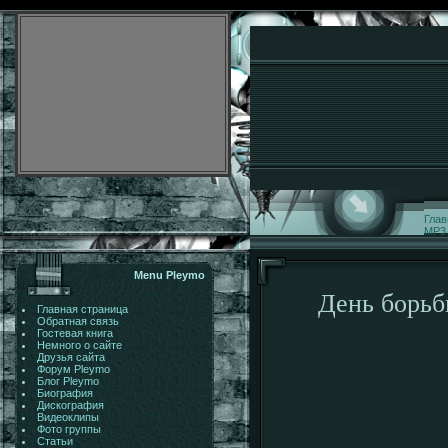
Глав
MP3
Menu Pleymo
День борьб
Главная страница
Обратная связь
Гостевая книга
Немного о сайте
Друзья сайта
Форум Pleymo
Блог Pleymo
Биография
Дискография
Видеоклипы
Фото группы
Статьи