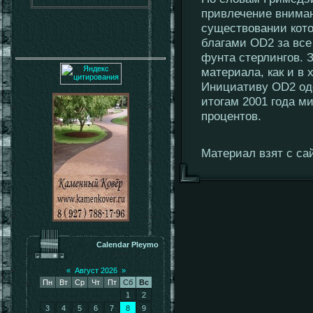
привлечение внима
существовании кото
благами OD2 за все
фунта стерлингов. 
материала, как и в 
Инициативу OD2 од
итогам 2001 года м
процентов.
Материал взят с сай
Calendar Pleymo
«
Август 2026
»
Пн
Вт
Ср
Чт
Пт
Сб
Вс
1
2
3
4
5
6
7
8
9