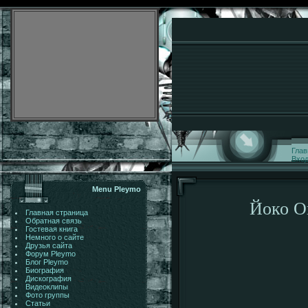
Глав
Вхо
Menu Pleymo
Йоко О
Главная страница
Обратная связь
Гостевая книга
Немного о сайте
Друзья сайта
Форум Pleymo
Блог Pleymo
Биография
Дискография
Видеоклипы
Фото группы
Статьи