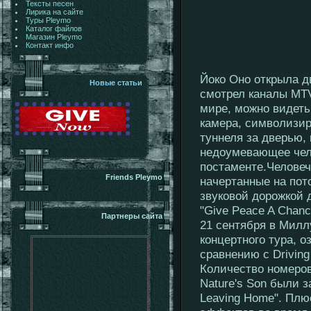
Тексты песен
Лирика на сайте
Туры Pleymo
Каталог файлов
Магазин Pleymo
Контакт инфо
Йоко Оно открыла д
Новые статьи
смотрел каналы MTV
мире, можно видеть
камера, символизир
туннеля за дверью,
недоумевающее чело
постаменте.Человеч
Friends Pleymo
начертанные на пото
звуковой дорожкой д
"Give Peace A Chanc
Партнеры сайта
21 сентября в Милл
концертного тура, о
сравнению с Drivin
Количество номеров 
Nature's Son были з
Leaving Home". Плю