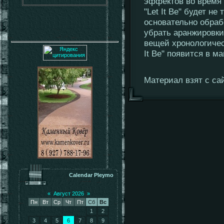
эффектов во время и
"Let It Be" будет н
основательно обраб
убрать аранжировки
вещей хронологичес
It Be" появится в м
Материал взят с сай
Calendar Pleymo
«
Август 2026
»
Пн
Вт
Ср
Чт
Пт
Сб
Вс
1
2
3
4
5
6
7
8
9