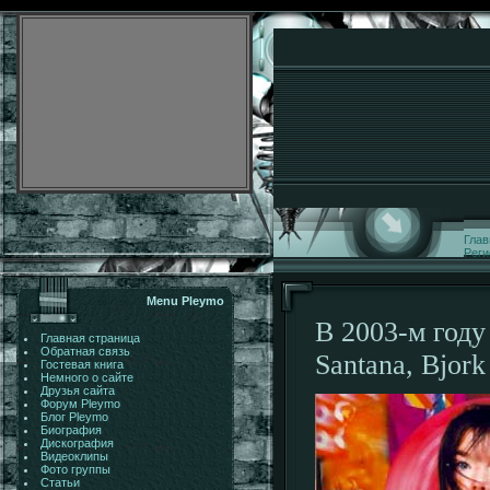
Глав
Реги
Menu Pleymo
В 2003-м году
Главная страница
Обратная связь
Santana, Bjor
Гостевая книга
Немного о сайте
Друзья сайта
Форум Pleymo
Блог Pleymo
Биография
Дискография
Видеоклипы
Фото группы
Статьи