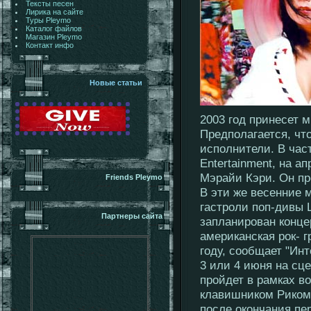
Тексты песен
Лирика на сайте
Туры Pleymo
Каталог файлов
Магазин Pleymo
Контакт инфо
Новые статьи
2003 год принесет 
Предполагается, чт
исполнители. В час
Entertainment, на 
Мэрайи Кэри. Он пр
Friends Pleymo
В эти же весенние 
гастроли поп-дивы 
Партнеры сайта
запланирован конце
американская рок- г
году, сообщает "Инт
3 или 4 июня на сце
пройдет в рамках в
клавишником Риком 
после окончания пе