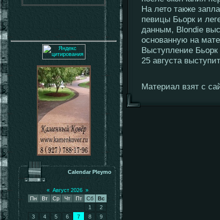
На лето также запл
певицы Бьорк и лег
данным, Blondie выс
основанную на мате
Выступление Бьорк 
25 августа выступи
Материал взят с сай
Calendar Pleymo
«
Август 2026
»
Пн
Вт
Ср
Чт
Пт
Сб
Вс
1
2
3
4
5
6
7
8
9