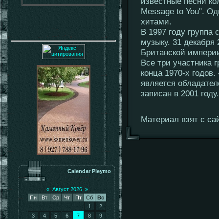
известные песни колл
Message to You". О
хитами.
В 1997 году группа 
музыку. 31 декабря
Британской импери
Все три участника 
конца 1970-х годов
является обладате
записан в 2001 году.
Материал взят с сай
Calendar Pleymo
«
Август 2026
»
Пн
Вт
Ср
Чт
Пт
Сб
Вс
1
2
3
4
5
6
7
8
9