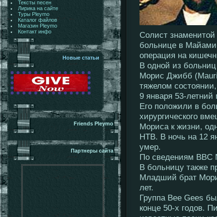
Тексты песен
Лирика на сайте
Туры Pleymo
Каталог файлов
Магазин Pleymo
Контакт инфо
Солист знаменитой 
больнице в Майами-
операция на кишечн
Новые статьи
В одной из больниц
Морис Джибб (Mauri
тяжелом состоянии,
9 января 53-летний
Его положили в бол
хирургического вме
Friends Pleymo
Мориса к жизни, од
НТВ. В ночь на 12 
умер.
Партнеры сайта
По сведениям BBC N
В больницу также п
Младший брат Морис
лет.
Группа Bee Gees бы
конце 50-х годов. П