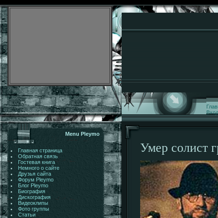
Глав
Вхо
Menu Pleymo
Умер солист 
Главная страница
Обратная связь
Гостевая книга
Немного о сайте
Друзья сайта
Форум Pleymo
Блог Pleymo
Биография
Дискография
Видеоклипы
Фото группы
Статьи