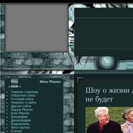
Глав
Вхо
Menu Pleymo
Шоу о жизни 
Главная страница
Обратная связь
не будет
Гостевая книга
Немного о сайте
Друзья сайта
Форум Pleymo
Блог Pleymo
Биография
Дискография
Видеоклипы
Фото группы
Статьи