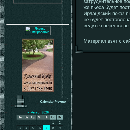
затруднительное по
же пьеса будет пос
Ирландский показ п
не будет поставлен
ведутся переговоры
Материал взят с сай
Calendar Pleymo
«
Август 2026
»
Пн
Вт
Ср
Чт
Пт
Сб
Вс
1
2
3
4
5
6
7
8
9