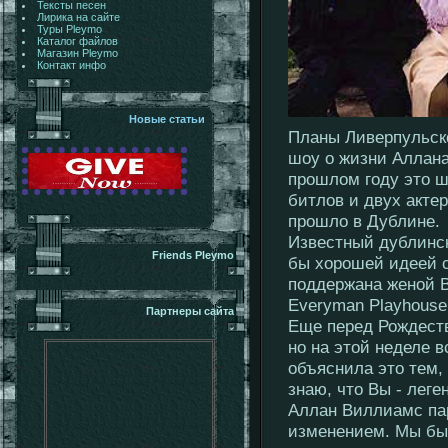
Тексты песен
Лирика на сайте
Туры Pleymo
Каталог файлов
Магазин Pleymo
Контакт инфо
Новые статьи
Планы Ливерпульско
шоу о жизни Аллана
прошлом году это ш
битлов и двух акте
прошло в Дублине.
Известный дублинск
Friends Pleymo
бы хорошей идеей с
поддержана женой В
Everyman Playhouse 
Партнеры сайта
Еще перед Рождеств
но на этой неделе 
объяснила это тем, 
знаю, что Вы - леге
Аллан Виллиамс па
изменением. Мы был