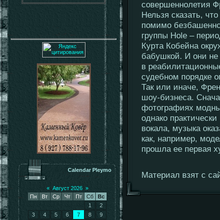
совершеннолетия Ф
Нельзя сказать, чт
помимо безбашенной
группы Hole – пери
Курта Кобейна окру
бабушкой. И они не
в реабилитационные
судебном порядке о
Так или иначе, Фре
шоу-бизнеса. Снача
фотографиях модных 
однако практически
вокала, музыка ока
как, например, мод
прошла ее первая х
Calendar Pleymo
Материал взят с сайт
«
Август 2026
»
Пн
Вт
Ср
Чт
Пт
Сб
Вс
1
2
3
4
5
6
7
8
9