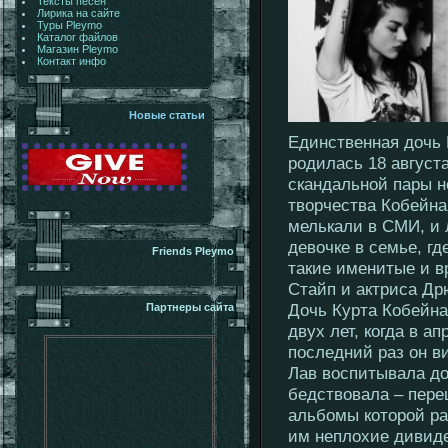
Тексты песен
Лирика на сайте
Туры Pleymo
Каталог файлов
Магазин Pleymo
Контакт инфо
Новые статьи
Единственная дочь 
родилась 18 августа
скандальной пары н
творчества Кобейна
мелькали в СМИ, и 
девочке в семье, гд
Friends Pleymo
такие именитые и в
Стайп и актриса Др
Дочь Курта Кобейна
Партнеры сайта
двух лет, когда в а
последний раз он в
Лав воспитывала до
бедствовала – пере
альбомы которой р
им неплохие дивиде