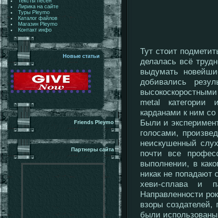
Тексты песен
Лирика на сайте
Туры Pleymo
Каталог файлов
Магазин Pleymo
Контакт инфо
Тут стоит подметит
Новые статьи
делалась всё трудн
выдумать новейши
добивались резул
высокоскоростными
metal категории 
карданами к ним со 
Были и эксперимент
Friends Pleymo
голосами, произве
неискушенный слух
Партнеры сайта
почти все профес
выполнении, в как
никак не попадают 
хеви-сплава и п
Направленности рок
взоры создателей,
были использованы 