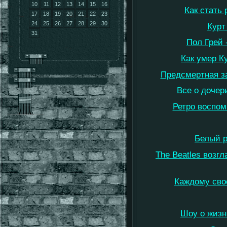
10
11
12
13
14
15
16
Как стать
17
18
19
20
21
22
23
24
25
26
27
28
29
30
Курт
31
Пол Грей 
Как умер К
Предсмертная за
Все о дочер
Ретро воспом
Белый р
The Beatles возг
Каждому сво
Шоу о жизн