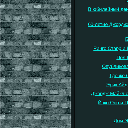
М
В юбилейный ден
60-летие Джорджа
Б
Ринго Старр и 
Пол 
Опубликова
Где же 
Эрик Айд
Джордж Майкл с
Йоко Оно и П
Дом Э