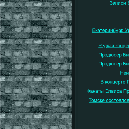
Записи 
Екатеринбург. 
Редкая конце
Продюсер Бит
Продюсер Бит
Неи
В концерте 
Фанаты Элвиса Пр
Томске состоялс