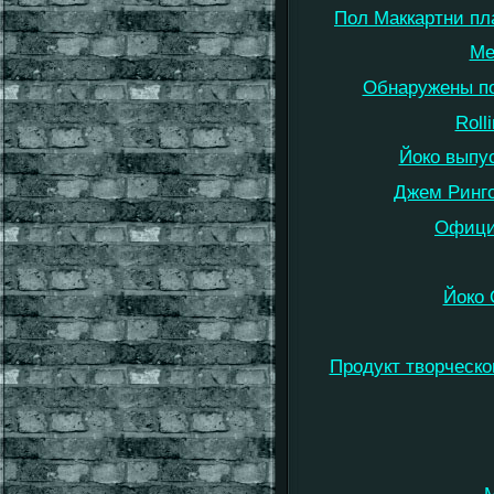
Пол Маккартни пла
Ме
Обнаружены по
Roll
Йоко выпус
Джем Ринго
Офици
Йоко 
Продукт творческо