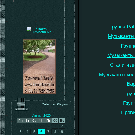
Группа Pa
Музыканты 
Групп
Музыканты г
Стали изв
Музыканты колл
Бар
Груп
Груп
Calendar Pleymo
Прави
«
Август 2026
»
Пн
Вт
Ср
Чт
Пт
Сб
Вс
1
2
3
4
5
6
7
8
9