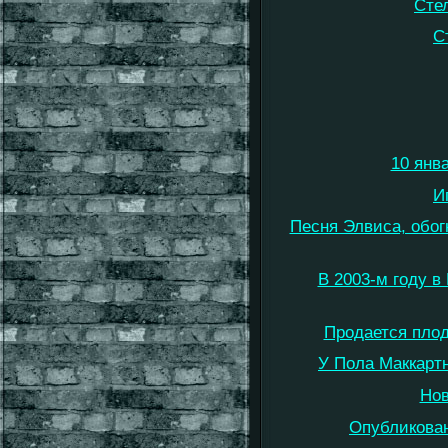
Сте
С
10 янв
И
Песня Элвиса, обогн
В 2003-м году в 
Продается плод
У Пола Маккартн
Нов
Опубликован