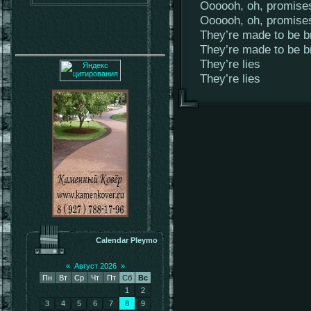
Oooooh, oh, promise
Oooooh, oh, promise
They’re made to be b
They’re made to be b
They’re lies
They’re lies
Calendar Pleymo
«
Август 2026
»
Пн
Вт
Ср
Чт
Пт
Сб
Вс
1
2
3
4
5
6
7
8
9