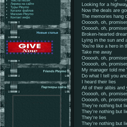
Тексты песен
Looking for a highwa
Лирика на сайте
Туры Pleymo
Now the deals are go
Каталог файлов
Магазин Pleymo
The memories hang 
Контакт инфо
Oooooh, oh, promise
Oooooh, oh, promise
Новые статьи
Broken-hearted drea
Lying in the sun and a
You’re like a hero in 
Take me away
Oooooh, oh, promise
Oooooh, oh, promise
My manager told me "
Friends Pleymo
Do what I tell you an
I heard their lies
All of their alibis an
Партнеры сайта
Oooooh, oh, promise
Oooooh, oh, promise
They’re nothing but li
They’re nothing but li
They’re lies
They’re nothing but li