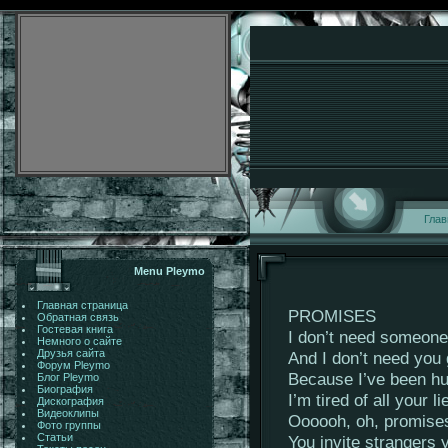
Глав
Menu Pleymo
Главная страница
PROMISES
Обратная связь
Гостевая книга
I don’t need someone 
Немного о сайте
Друзья сайта
And I don’t need you g
Форум Pleymo
Because I’ve been hu
Блог Pleymo
Биография
I’m tired of all your li
Дискография
Видеоклипы
Oooooh, oh, promise
Фото группы
Статьи
You invite strangers