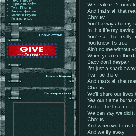
Тексты песен
We realize it's ours 
Лирика на сайте
Туры Pleymo
And that's all that re
Каталог файлов
Магазин Pleymo
Chorus:
Контакт инфо
You'll always be my 
In this life my saving
Новые статьи
You're all that really 
You know it's true
Ain't no me without y
When you're in the d
Baby don't despair
I'm just a spark away
I will be there
Friends Pleymo
And that's all that ma
Chorus
We'll share our lives 
Партнеры сайта
Yes our flame burns 
And at the final curtai
We can say we did it 
Chorus
And when we turns to
And we fly away