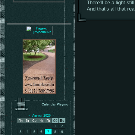
There'll be a light stil
And that's all that re
Calendar Pleymo
«
Август 2026
»
Пн
Вт
Ср
Чт
Пт
Сб
Вс
1
2
3
4
5
6
7
8
9