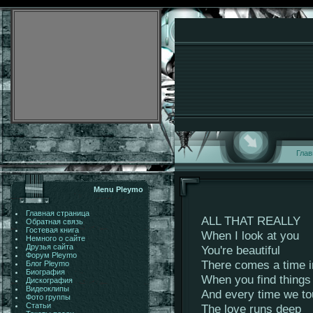
Глав
Menu Pleymo
Главная страница
ALL THAT REALLY
Обратная связь
Гостевая книга
When I look at you
Немного о сайте
Друзья сайта
You're beautiful
Форум Pleymo
There comes a time i
Блог Pleymo
Биография
When you find things 
Дискография
Видеоклипы
And every time we t
Фото группы
Статьи
The love runs deep