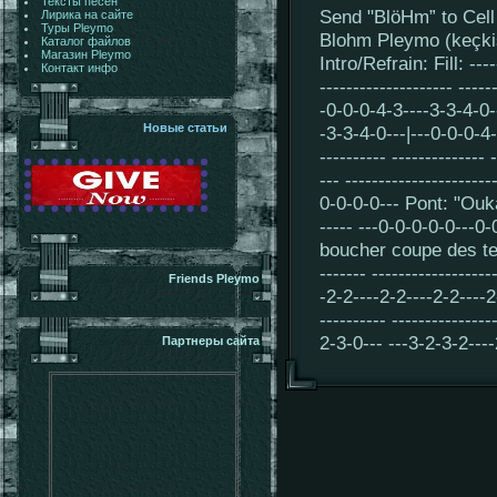
Тексты песен
Send "BlöHm” to Cel
Лирика на сайте
Туры Pleymo
Blohm Pleymo (keçki
Каталог файлов
Магазин Pleymo
Intro/Refrain: Fill: -----
Контакт инфо
-------------------- ----
-0-0-0-4-3----3-3-4-0-
Новые статьи
-3-3-4-0---|---0-0-0-4-
---------- -------------- 
--- ----------------------
0-0-0-0--- Pont: "Ouka!" 
----- ---0-0-0-0-0---0-
boucher coupe des tetes"
------- -----------------
Friends Pleymo
-2-2----2-2----2-2----2
---------- --------------
2-3-0--- ---3-2-3-2---
Партнеры сайта