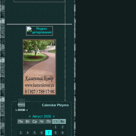
Calendar Pleymo
«
Август 2026
»
Пн
Вт
Ср
Чт
Пт
Сб
Вс
1
2
3
4
5
6
7
8
9