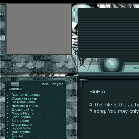
Глав
Menu Pleymo
BlöHm
Главная страница
Обратная связь
Гостевая книга
# This file is the aut
Немного о сайте
Друзья сайта
# song. You may only u
Форум Pleymo
Блог Pleymo
Биография
Дискография
Видеоклипы
Фото группы
Статьи