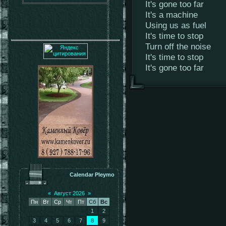
It's gone too far
It's a machine
Using us as fuel
It's time to stop
Turn off the noise
It's time to stop
It's gone too far
Calendar Pleymo
«
Август 2026
»
Пн
Вт
Ср
Чт
Пт
Сб
Вс
1
2
3
4
5
6
7
8
9