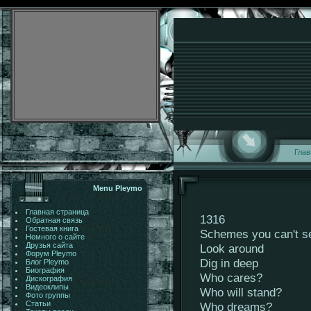
Глав
Menu Pleymo
Главная страница
1316
Обратная связь
Гостевая книга
Schemes you can't s
Немного о сайте
Друзья сайта
Look around
Форум Pleymo
Dig in deep
Блог Pleymo
Биография
Who cares?
Дискография
Видеоклипы
Who will stand?
Фото группы
Статьи
Who dreams?