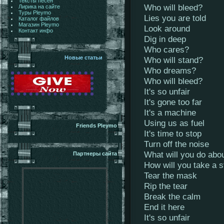
Тексты песен
Who will bleed?
Лирика на сайте
Туры Pleymo
Lies you are told
Каталог файлов
Магазин Pleymo
Look around
Контакт инфо
Dig in deep
Who cares?
Новые статьи
Who will stand?
Who dreams?
Who will bleed?
It's so unfair
It's gone too far
It's a machine
Using us as fuel
Friends Pleymo
It's time to stop
Turn off the noise
What will you do abou
Партнеры сайта
How will you take a 
Tear the mask
Rip the tear
Break the calm
End it here
It's so unfair