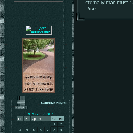
eternally man must r
Rise.
Calendar Pleymo
«
Август 2026
»
Пн
Вт
Ср
Чт
Пт
Сб
Вс
1
2
3
4
5
6
7
8
9