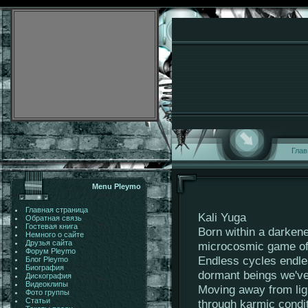
Глав
Menu Pleymo
Главная страница
Kali Yuga
Обратная связь
Гостевая книга
Born within a darken
Немного о сайте
Друзья сайта
microcosmic game of 
Форум Pleymo
Endless cycles endl
Блог Pleymo
Биография
dormant beings we'v
Дискография
Видеоклипы
Moving away from lig
Фото группы
Статьи
through karmic condi