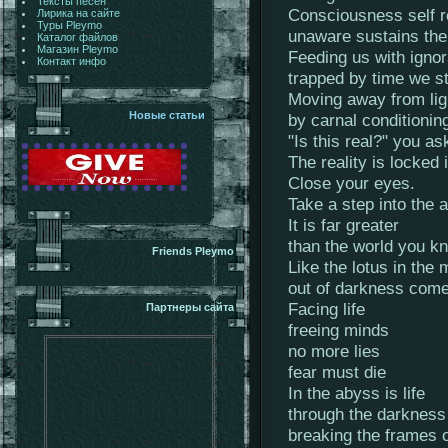
Тексты песен
Consciousness self 
Лирика на сайте
Туры Pleymo
unaware sustains the
Каталог файлов
Магазин Pleymo
Feeding us with igno
Контакт инфо
trapped by time we s
Moving away from lig
Новые статьи
by carnal conditionin
"Is this real?" you as
The reality is locked 
Close your eyes.
Take a step into the 
It is far greater
than the world you k
Friends Pleymo
Like the lotus in the 
out of darkness comes
Facing life
Партнеры сайта
freeing minds
no more lies
fear must die
In the abyss is life
through the darkness
breaking the frames o