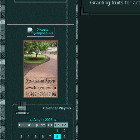
Granting fruits for a
Calendar Pleymo
«
Август 2026
»
Пн
Вт
Ср
Чт
Пт
Сб
Вс
1
2
3
4
5
6
7
8
9