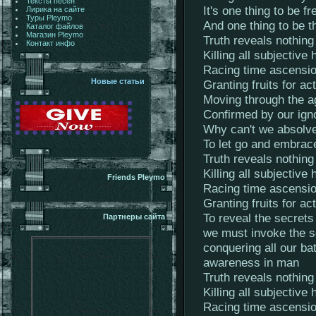
Тексты песен
It's one thing to be f
Лирика на сайте
Туры Pleymo
And one thing to be th
Каталог файлов
Магазин Pleymo
Truth reveals nothing
Контакт инфо
Killing all subjective 
Racing time ascension
Новые статьи
Granting fruits for a
Moving through the a
Confirmed by our ign
Why can't we absolve
To let go and embrac
Truth reveals nothing
Killing all subjective 
Friends Pleymo
Racing time ascension
Granting fruits for a
To reveal the secrets
Партнеры сайта
we must invoke the s
conquering all our batt
awareness in man
Truth reveals nothing
Killing all subjective 
Racing time ascension