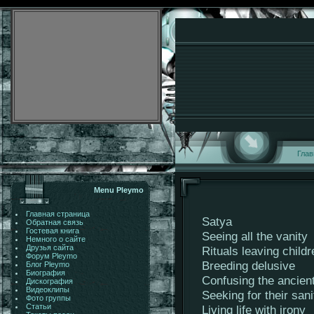
Глав
Menu Pleymo
Главная страница
Satya
Обратная связь
Гостевая книга
Seeing all the vanity
Немного о сайте
Друзья сайта
Rituals leaving childr
Форум Pleymo
Breeding delusive
Блог Pleymo
Биография
Confusing the ancient
Дискография
Видеоклипы
Seeking for their sani
Фото группы
Статьи
Living life with irony