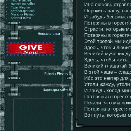
Тексты песен
Ибо любовь отравля
Лирика на сайте
Туры Pleymo
Опрокинь чашу, нас
Каталог файлов
Магазин Pleymo
И забудь бессмысл
Контакт инфо
Потеряны в горестя
Страсти, которые м
Новые статьи
Потеряны в горестя
Этой тропой мы идё
Здесь, чтобы любит
Великий мученик д
Здесь, чтобы жить, 
Великий глашатай 
В этой чаше – слад
Friends Pleymo
Ибо это нектар для
Утоли жажду, утоли
И забудь холод мин
Партнеры сайта
Потеряны в горестя
Печали, что мы пож
Потеряна в горестях
Вот путь, которым м