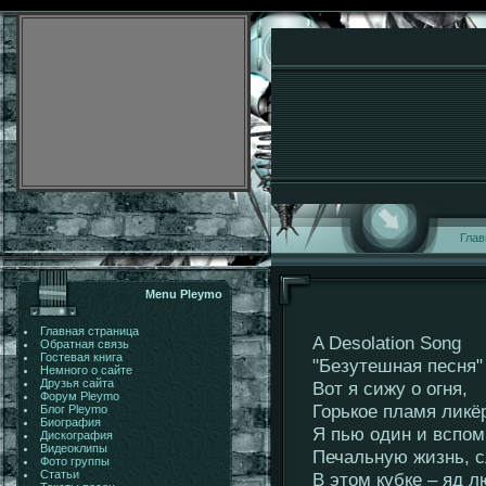
Глав
Menu Pleymo
Главная страница
A Desolation Song
Обратная связь
Гостевая книга
"Безутешная песня"
Немного о сайте
Друзья сайта
Вот я сижу о огня,
Форум Pleymo
Горькое пламя ликё
Блог Pleymo
Биография
Я пью один и вспо
Дискография
Видеоклипы
Печальную жизнь, с
Фото группы
Статьи
В этом кубке – яд л