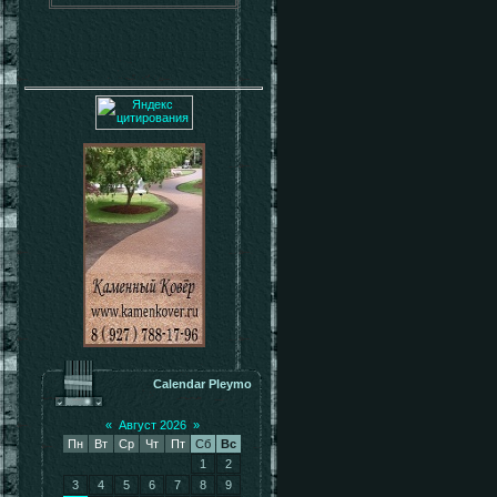
Calendar Pleymo
«
Август 2026
»
Пн
Вт
Ср
Чт
Пт
Сб
Вс
1
2
3
4
5
6
7
8
9